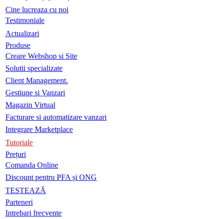
Cine lucreaza cu noi
Testimoniale
Actualizari
Produse
Creare Webshop si Site
Solutii specializate
Client Management.
Gestiune si Vanzari
Magazin Virtual
Facturare si automatizare vanzari
Integrare Marketplace
Tutoriale
Prețuri
Comanda Online
Discount pentru PFA și ONG
TESTEAZĂ
Parteneri
Intrebari frecvente