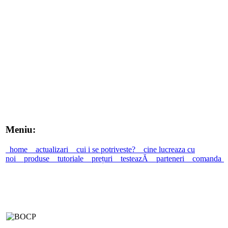
Meniu:
home
actualizari
cui i se potriveste?
cine lucreaza cu
noi
produse
tutoriale
prețuri
testeazĂ
parteneri
comanda