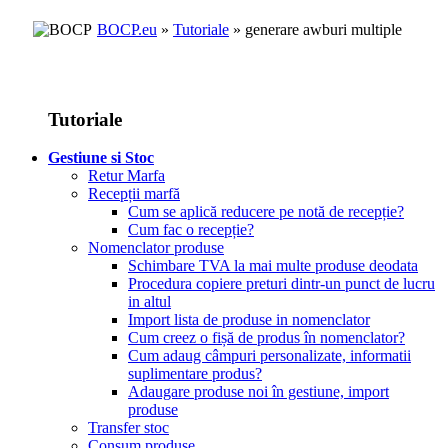
BOCP.eu
»
Tutoriale
» generare awburi multiple
Tutoriale
Gestiune si Stoc
Retur Marfa
Recepții marfă
Cum se aplică reducere pe notă de recepție?
Cum fac o recepție?
Nomenclator produse
Schimbare TVA la mai multe produse deodata
Procedura copiere preturi dintr-un punct de lucru
in altul
Import lista de produse in nomenclator
Cum creez o fișă de produs în nomenclator?
Cum adaug câmpuri personalizate, informatii
suplimentare produs?
Adaugare produse noi în gestiune, import
produse
Transfer stoc
Consum produse