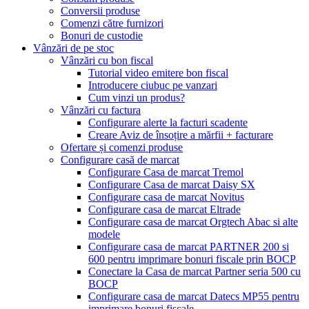
Conversii produse
Comenzi către furnizori
Bonuri de custodie
Vânzări de pe stoc
Vânzări cu bon fiscal
Tutorial video emitere bon fiscal
Introducere ciubuc pe vanzari
Cum vinzi un produs?
Vânzări cu factura
Configurare alerte la facturi scadente
Creare Aviz de însoțire a mărfii + facturare
Ofertare și comenzi produse
Configurare casă de marcat
Configurare Casa de marcat Tremol
Configurare Casa de marcat Daisy SX
Configurare casa de marcat Novitus
Configurare casa de marcat Eltrade
Configurare casa de marcat Orgtech Abac si alte
modele
Configurare casa de marcat PARTNER 200 si
600 pentru imprimare bonuri fiscale prin BOCP
Conectare la Casa de marcat Partner seria 500 cu
BOCP
Configurare casa de marcat Datecs MP55 pentru
imprimare bonuri fiscale.