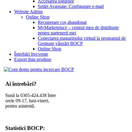
Accesarea logurilor
Setări Avansate: Configurare e-mail
Website Admin
Online Shop
Recuperare coș abandonat
MyMarketplace – centrul meu de distribuție
pentru partenerii mei
Conectarea magazinului virtual la programul de
Gestiune vânzări BOCP
Online Shop
Întrebări frecvente
Export lista produse
Ai întrebări?
Sună la 0365-424.438 între
orele 09-17, luni-vineri,
pentru asistentă.
Statistici BOCP: