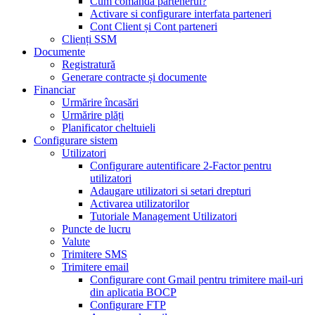
Cum comandă partenerul?
Activare si configurare interfata parteneri
Cont Client și Cont parteneri
Clienți SSM
Documente
Registratură
Generare contracte și documente
Financiar
Urmărire încasări
Urmărire plăți
Planificator cheltuieli
Configurare sistem
Utilizatori
Configurare autentificare 2-Factor pentru
utilizatori
Adaugare utilizatori si setari drepturi
Activarea utilizatorilor
Tutoriale Management Utilizatori
Puncte de lucru
Valute
Trimitere SMS
Trimitere email
Configurare cont Gmail pentru trimitere mail-uri
din aplicatia BOCP
Configurare FTP