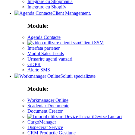
Integrare cu Shopmania
Integrare cu Shopify
Client Management.
Module:
Agenda Contacte
Clienti SSM
Interfata partener
Modul Sales Leads
Urmarire agenti vanzari
GDPR
Alerte SMS
Solutii specializate
Module:
Workmanager Online
Scadentar Documente
Document Creator
Devize Lucrari
CargoManager
Dispecerat Service
CRM Productie Gestiune