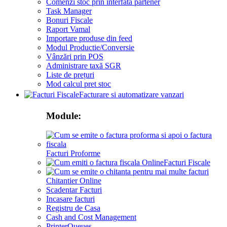
Comenzi stoc prin interfata partener
Task Manager
Bonuri Fiscale
Raport Vamal
Importare produse din feed
Modul Productie/Conversie
Vânzări prin POS
Administrare taxă SGR
Liste de prețuri
Mod calcul pret stoc
Facturare si automatizare vanzari
Module:
Facturi Proforme
Facturi Fiscale
Chitantier Online
Scadentar Facturi
Incasare facturi
Registru de Casa
Cash and Cost Management
PrinterQueues