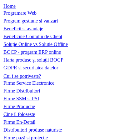
Home
Programare Web
Program gestiune si vanzari
Beneficii si avantaje
Beneficiile Contului de Client
Soluție Online vs Soluție Offline
BOCP - program ERP online
Harta produse și soluții BOCP
GDPR si securitatea datelor
Cui i se potriveste?
Firme Service Electronice
Firme Distribuitori
Firme SSM si PSI
Firme Productie
Cine il foloseste
Firme En-Detail
Distribuitori produse naturiste
Firme pază și protecție