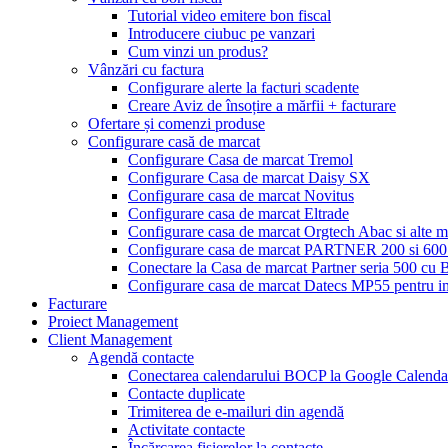
Tutorial video emitere bon fiscal
Introducere ciubuc pe vanzari
Cum vinzi un produs?
Vânzări cu factura
Configurare alerte la facturi scadente
Creare Aviz de însoțire a mărfii + facturare
Ofertare și comenzi produse
Configurare casă de marcat
Configurare Casa de marcat Tremol
Configurare Casa de marcat Daisy SX
Configurare casa de marcat Novitus
Configurare casa de marcat Eltrade
Configurare casa de marcat Orgtech Abac si alte 
Configurare casa de marcat PARTNER 200 si 600 
Conectare la Casa de marcat Partner seria 500 c
Configurare casa de marcat Datecs MP55 pentru im
Facturare
Proiect Management
Client Management
Agendă contacte
Conectarea calendarului BOCP la Google Calenda
Contacte duplicate
Trimiterea de e-mailuri din agendă
Activitate contacte
Încărcarea fișierelor la contacte