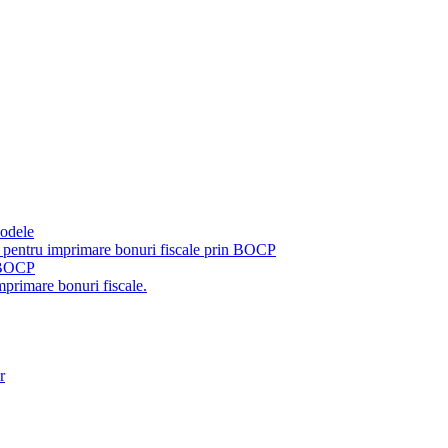
modele
pentru imprimare bonuri fiscale prin BOCP
u BOCP
primare bonuri fiscale.
r