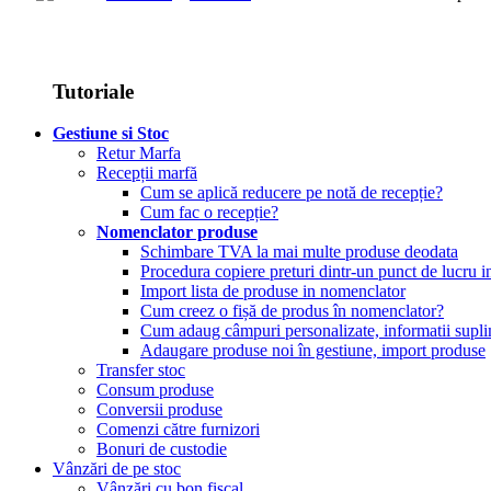
Tutoriale
Gestiune si Stoc
Retur Marfa
Recepții marfă
Cum se aplică reducere pe notă de recepție?
Cum fac o recepție?
Nomenclator produse
Schimbare TVA la mai multe produse deodata
Procedura copiere preturi dintr-un punct de lucru in
Import lista de produse in nomenclator
Cum creez o fișă de produs în nomenclator?
Cum adaug câmpuri personalizate, informatii supl
Adaugare produse noi în gestiune, import produse
Transfer stoc
Consum produse
Conversii produse
Comenzi către furnizori
Bonuri de custodie
Vânzări de pe stoc
Vânzări cu bon fiscal