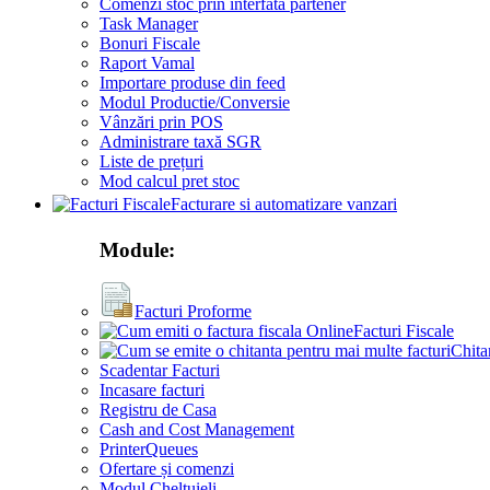
Comenzi stoc prin interfata partener
Task Manager
Bonuri Fiscale
Raport Vamal
Importare produse din feed
Modul Productie/Conversie
Vânzări prin POS
Administrare taxă SGR
Liste de prețuri
Mod calcul pret stoc
Facturare si automatizare vanzari
Module:
Facturi Proforme
Facturi Fiscale
Chita
Scadentar Facturi
Incasare facturi
Registru de Casa
Cash and Cost Management
PrinterQueues
Ofertare și comenzi
Modul Cheltuieli