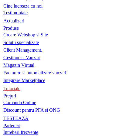
Cine lucreaza cu noi
Testimoniale
Actualizari
Produse
Creare Webshop si Site
Solutii specializate
Client Management.
Gestiune si Vanzari
Magazin Virtual
Facturare si automatizare vanzari
Integrare Marketplace
Tutoriale
Prețuri
Comanda Online
Discount pentru PFA și ONG
TESTEAZĂ
Parteneri
Intrebari frecvente