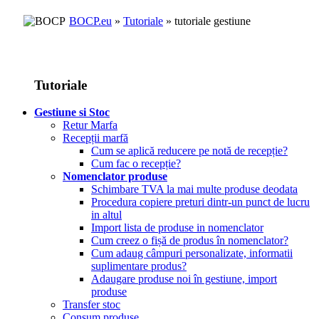
BOCP.eu
»
Tutoriale
» tutoriale gestiune
Tutoriale
Gestiune si Stoc
Retur Marfa
Recepții marfă
Cum se aplică reducere pe notă de recepție?
Cum fac o recepție?
Nomenclator produse
Schimbare TVA la mai multe produse deodata
Procedura copiere preturi dintr-un punct de lucru
in altul
Import lista de produse in nomenclator
Cum creez o fișă de produs în nomenclator?
Cum adaug câmpuri personalizate, informatii
suplimentare produs?
Adaugare produse noi în gestiune, import
produse
Transfer stoc
Consum produse