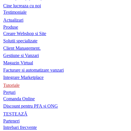
Cine lucreaza cu noi
Testimoniale
Actualizari
Produse
Creare Webshop si Site
Solutii specializate
Client Management.
Gestiune si Vanzari
Magazin Virtual
Facturare si automatizare vanzari
Integrare Marketplace
Tutoriale
Prețuri
Comanda Online
Discount pentru PFA și ONG
TESTEAZĂ
Parteneri
Intrebari frecvente