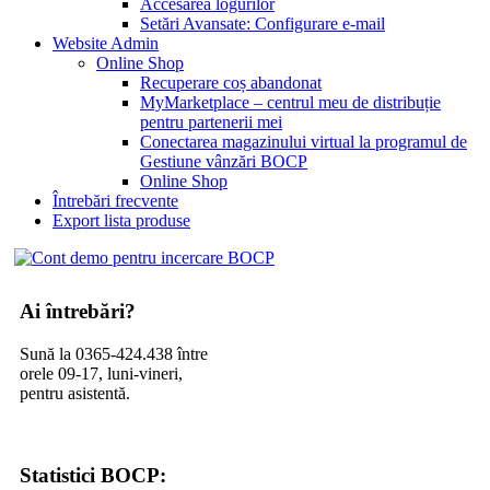
Accesarea logurilor
Setări Avansate: Configurare e-mail
Website Admin
Online Shop
Recuperare coș abandonat
MyMarketplace – centrul meu de distribuție
pentru partenerii mei
Conectarea magazinului virtual la programul de
Gestiune vânzări BOCP
Online Shop
Întrebări frecvente
Export lista produse
Ai întrebări?
Sună la 0365-424.438 între
orele 09-17, luni-vineri,
pentru asistentă.
Statistici BOCP: