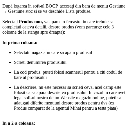
După logarea în soft-ul BOCP, accesați din bara de meniu Gestiune
→ Gestiune stoc si se va deschide Lista produse.
Selectați
Produs nou,
va aparea o fereastra in care trebuie sa
completati cateva detalii, despre produs (vom parcurge cele 3
coloane de la stanga spre dreapta):
In prima coloana:
Selectati magazia in care sa apara produsul
Scrieti denumirea produsului
La cod produs, puteti folosi scannerul pentru a citi codul de
bare al produsului
La descriere, nu este necesar sa scrieti ceva, acel camp este
folosit ca sa apara descrierea produsului. In cazul in care aveti
legat soft-ul nostru de un Website magazin online, puteti sa
adaugati diferite mentiuni despre produs pentru dvs (ex.
Produs cumparat de la agentul Mihai pentru a testa piata)
In a 2-a coloana: