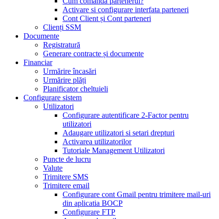
Cum comandă partenerul?
Activare si configurare interfata parteneri
Cont Client și Cont parteneri
Clienți SSM
Documente
Registratură
Generare contracte și documente
Financiar
Urmărire încasări
Urmărire plăți
Planificator cheltuieli
Configurare sistem
Utilizatori
Configurare autentificare 2-Factor pentru
utilizatori
Adaugare utilizatori si setari drepturi
Activarea utilizatorilor
Tutoriale Management Utilizatori
Puncte de lucru
Valute
Trimitere SMS
Trimitere email
Configurare cont Gmail pentru trimitere mail-uri
din aplicatia BOCP
Configurare FTP