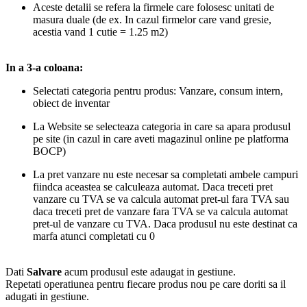
Aceste detalii se refera la firmele care folosesc unitati de
masura duale (de ex. In cazul firmelor care vand gresie,
acestia vand 1 cutie = 1.25 m2)
In a 3-a coloana:
Selectati categoria pentru produs: Vanzare, consum intern,
obiect de inventar
La Website se selecteaza categoria in care sa apara produsul
pe site (in cazul in care aveti magazinul online pe platforma
BOCP)
La pret vanzare nu este necesar sa completati ambele campuri
fiindca aceastea se calculeaza automat. Daca treceti pret
vanzare cu TVA se va calcula automat pret-ul fara TVA sau
daca treceti pret de vanzare fara TVA se va calcula automat
pret-ul de vanzare cu TVA. Daca produsul nu este destinat ca
marfa atunci completati cu 0
Dati
Salvare
acum produsul este adaugat in gestiune.
Repetati operatiunea pentru fiecare produs nou pe care doriti sa il
adugati in gestiune.