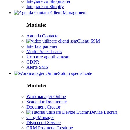
Integrare cu Shopmania
Integrare cu Shopify
Client Management.
Module:
Agenda Contacte
Clienti SSM
Interfata partener
Modul Sales Leads
Urmarire agenti vanzari
GDPR
Alerte SMS
Solutii specializate
Module:
Workmanager Online
Scadentar Documente
Document Creator
Devize Lucrari
CargoManager
Dispecerat Service
CRM Productie Gestiune