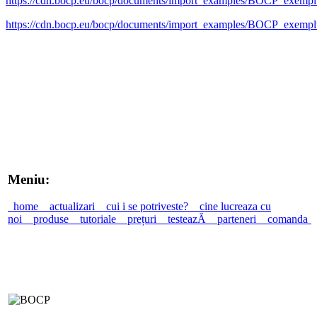
https://cdn.bocp.eu/bocp/documents/import_examples/BOCP_exemplu_
https://cdn.bocp.eu/bocp/documents/import_examples/BOCP_exemplu
Meniu:
home
actualizari
cui i se potriveste?
cine lucreaza cu
noi
produse
tutoriale
prețuri
testeazĂ
parteneri
comanda