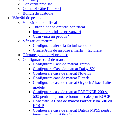
Conversii produse
Comenzi către furnizori
Bonuri de custodie
Vânzări de pe stoc
Vânzări cu bon fiscal
Tutorial video emitere bon fiscal
Introducere ciubuc pe vanzari
Cum vinzi un produs?
Vânzări cu factura
Configurare alerte la facturi scadente
Creare Aviz de însoțire a mărfii + facturare
Ofertare și comenzi produse
Configurare casă de marcat
Configurare Casa de marcat Tremol
Configurare Casa de marcat Daisy SX
Configurare casa de marcat Novitus
Configurare casa de marcat Eltrade
Configurare casa de marcat Orgtech Abac si alte
modele
Configurare casa de marcat PARTNER 200 si
600 pentru imprimare bonuri fiscale prin BOCP
Conectare la Casa de marcat Partner seria 500 cu
BOCP
Configurare casa de marcat Datecs MP55 pentru
imprimare bonuri fiscale.