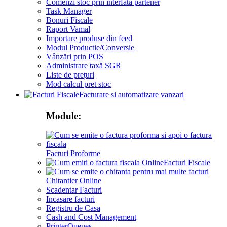
Comenzi stoc prin interfata partener
Task Manager
Bonuri Fiscale
Raport Vamal
Importare produse din feed
Modul Productie/Conversie
Vânzări prin POS
Administrare taxă SGR
Liste de prețuri
Mod calcul pret stoc
Facturare si automatizare vanzari
Module:
Facturi Proforme
Facturi Fiscale
Chitantier Online
Scadentar Facturi
Incasare facturi
Registru de Casa
Cash and Cost Management
PrinterQueues