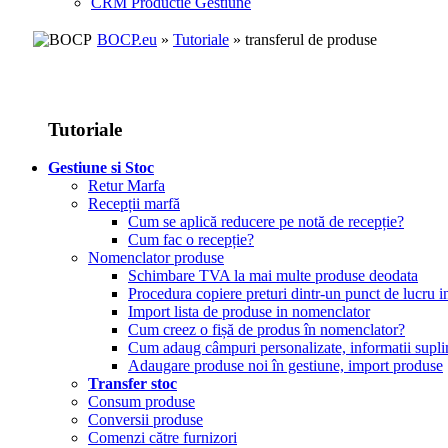
CRM Productie Gestiune
BOCP.eu
»
Tutoriale
» transferul de produse
Tutoriale
Gestiune si Stoc
Retur Marfa
Recepții marfă
Cum se aplică reducere pe notă de recepție?
Cum fac o recepție?
Nomenclator produse
Schimbare TVA la mai multe produse deodata
Procedura copiere preturi dintr-un punct de lucru in
Import lista de produse in nomenclator
Cum creez o fișă de produs în nomenclator?
Cum adaug câmpuri personalizate, informatii supl
Adaugare produse noi în gestiune, import produse
Transfer stoc
Consum produse
Conversii produse
Comenzi către furnizori