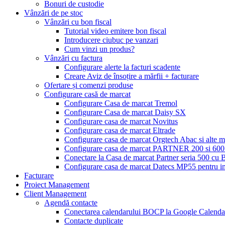
Bonuri de custodie
Vânzări de pe stoc
Vânzări cu bon fiscal
Tutorial video emitere bon fiscal
Introducere ciubuc pe vanzari
Cum vinzi un produs?
Vânzări cu factura
Configurare alerte la facturi scadente
Creare Aviz de însoțire a mărfii + facturare
Ofertare și comenzi produse
Configurare casă de marcat
Configurare Casa de marcat Tremol
Configurare Casa de marcat Daisy SX
Configurare casa de marcat Novitus
Configurare casa de marcat Eltrade
Configurare casa de marcat Orgtech Abac si alte 
Configurare casa de marcat PARTNER 200 si 600 
Conectare la Casa de marcat Partner seria 500 c
Configurare casa de marcat Datecs MP55 pentru im
Facturare
Proiect Management
Client Management
Agendă contacte
Conectarea calendarului BOCP la Google Calenda
Contacte duplicate