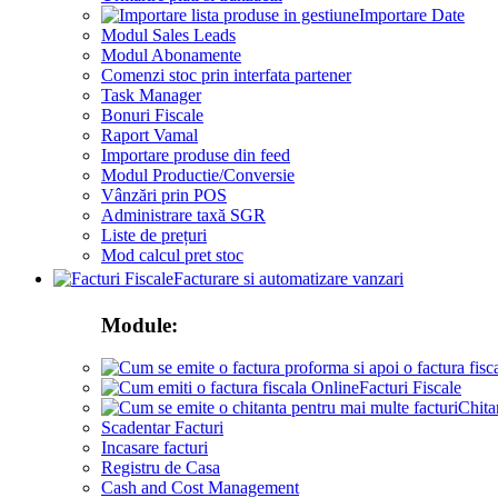
Importare Date
Modul Sales Leads
Modul Abonamente
Comenzi stoc prin interfata partener
Task Manager
Bonuri Fiscale
Raport Vamal
Importare produse din feed
Modul Productie/Conversie
Vânzări prin POS
Administrare taxă SGR
Liste de prețuri
Mod calcul pret stoc
Facturare si automatizare vanzari
Module:
Facturi Fiscale
Chita
Scadentar Facturi
Incasare facturi
Registru de Casa
Cash and Cost Management