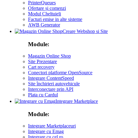
PrinterQueues
Ofertare și comenzi
Modul Cheltuieli
Facturi emise in alte sisteme
AWB Generator
Creare Webshop si Site
Module:
Magazin Online Shop
Site Prezentare
Cart recovery
Conectori platforme OpenSource
Integrare ContentSpeed
Site închirieri autovehicule
Interconectare prin API
Plata cu Cardul
Integrare Marketplace
Module:
Integrare Marketplaceuri
Integrare cu Emag
Integrare cu cel ro