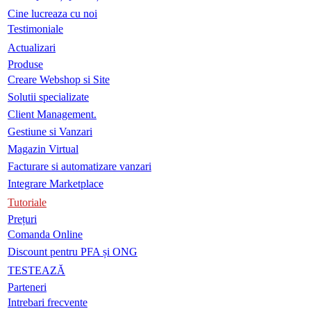
Cine lucreaza cu noi
Testimoniale
Actualizari
Produse
Creare Webshop si Site
Solutii specializate
Client Management.
Gestiune si Vanzari
Magazin Virtual
Facturare si automatizare vanzari
Integrare Marketplace
Tutoriale
Prețuri
Comanda Online
Discount pentru PFA și ONG
TESTEAZĂ
Parteneri
Intrebari frecvente