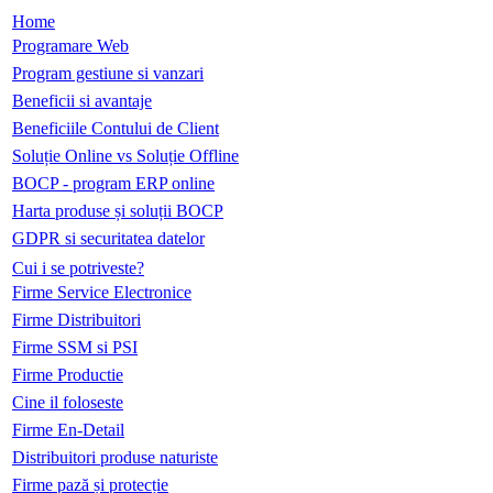
Home
Programare Web
Program gestiune si vanzari
Beneficii si avantaje
Beneficiile Contului de Client
Soluție Online vs Soluție Offline
BOCP - program ERP online
Harta produse și soluții BOCP
GDPR si securitatea datelor
Cui i se potriveste?
Firme Service Electronice
Firme Distribuitori
Firme SSM si PSI
Firme Productie
Cine il foloseste
Firme En-Detail
Distribuitori produse naturiste
Firme pază și protecție