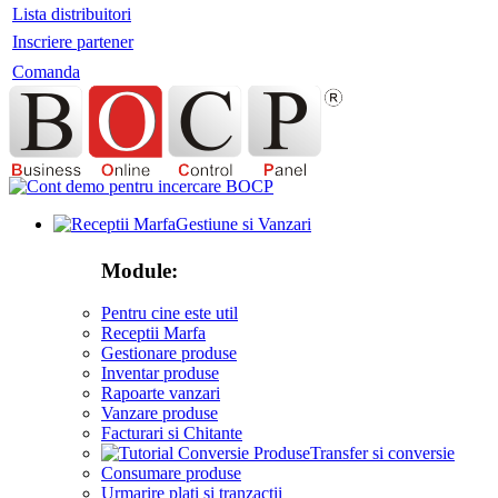
Lista distribuitori
Inscriere partener
Comanda
Gestiune si Vanzari
Module:
Pentru cine este util
Receptii Marfa
Gestionare produse
Inventar produse
Rapoarte vanzari
Vanzare produse
Facturari si Chitante
Transfer si conversie
Consumare produse
Urmarire plati si tranzactii