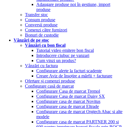
Adaugare produse noi în gestiune, import
produse
Transfer stoc
Consum produse
Conversii produse
Comenzi către furnizori
Bonuri de custodie
Vânzări de pe stoc
Vânzări cu bon fiscal
Tutorial video emitere bon fiscal
Introducere ciubuc pe vanzari
Cum vinzi un produs?
Vânzări cu factura
Configurare alerte la facturi scadente
Creare Aviz de însoțire a mărfii + facturare
Ofertare și comenzi produse
Configurare casă de marcat
Configurare Casa de marcat Tremol
Configurare Casa de marcat Daisy SX
Configurare casa de marcat Novitus
Configurare casa de marcat Eltrade
Configurare casa de marcat Orgtech Abac si alte
modele
Configurare casa de marcat PARTNER 200 si
600 pentru imprimare bonuri fiscale prin BOCP