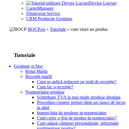
Devize Lucrari
CargoManager
Dispecerat Service
CRM Productie Gestiune
BOCP.eu
»
Tutoriale
» cum vinzi un produs
Tutoriale
Gestiune si Stoc
Retur Marfa
Recepții marfă
Cum se aplică reducere pe notă de recepție?
Cum fac o recepție?
Nomenclator produse
Schimbare TVA la mai multe produse deodata
Procedura copiere preturi dintr-un punct de lucru
in altul
Import lista de produse in nomenclator
Cum creez o fișă de produs în nomenclator?
Cum adaug câmpuri personalizate, informatii
suplimentare produs?