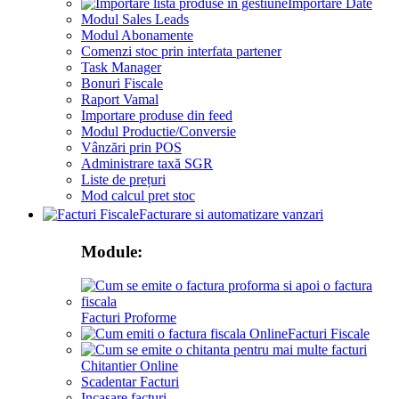
Importare Date
Modul Sales Leads
Modul Abonamente
Comenzi stoc prin interfata partener
Task Manager
Bonuri Fiscale
Raport Vamal
Importare produse din feed
Modul Productie/Conversie
Vânzări prin POS
Administrare taxă SGR
Liste de prețuri
Mod calcul pret stoc
Facturare si automatizare vanzari
Module:
Facturi Proforme
Facturi Fiscale
Chitantier Online
Scadentar Facturi
Incasare facturi