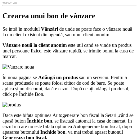
2013-01-28
Crearea unui bon de vânzare
Se intră în modulul
Vânzări
de unde se poate face o vânzare nouă
la un client existent din agendă, sau unui client anonim.
Vânzare nouă la client anonim
este util cand se vinde un produs
unei persoane fizice, este vânzare rapidă, se trimite bonul la casa de
marcat.
În noua pagină se
Adăugă un produs
sau un serviciu. Pentru a
scana produsele se poate folosi cititor de cod de bare. Se poate
aplica și un discount, dacă e cazul. După ce ați adăugat produsul,
click pe Închide Bon.
Daca este bifata optiunea Autogenerare bon fiscal la Setari ,când se
apasă buton
Închide bon
, se listează automat la casa de marcat. In
cazul in care nu este bifata optiunea Autogenerare bon fiscal, dupa
apasarea butonului
Inchide bon
, va mai trebui apasat butonul
Genereaza bon fiscal.