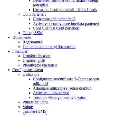
Generarea formularelor: Urmărire clienți
potențiali
Urmarire clienti potentiali - Sales Leads
Cont parteneri
Cum comandă partenerul?
Activare si configurare interfata parteneri
Cont Client și Cont parteneri
Clienți SSM
Documente
Registratură
Generare contracte și documente
Financiar
Urmărire încasări
Urmărire plăți
Planificator cheltuieli
Configurare sistem
Utilizatori
Configurare autentificare 2-Factor pentru
utilizatori
Adaugare utilizatori si setari drepturi
Activarea utilizatorilor
Tutoriale Management Utilizatori
Puncte de lucru
Valute
Trimitere SMS