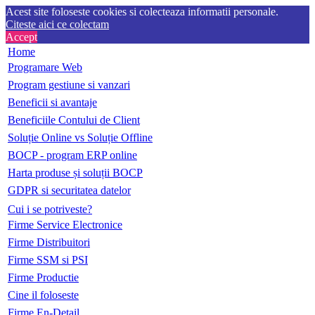
Acest site foloseste cookies si colecteaza informatii personale.
Citeste aici ce colectam
Accept
Home
Programare Web
Program gestiune si vanzari
Beneficii si avantaje
Beneficiile Contului de Client
Soluție Online vs Soluție Offline
BOCP - program ERP online
Harta produse și soluții BOCP
GDPR si securitatea datelor
Cui i se potriveste?
Firme Service Electronice
Firme Distribuitori
Firme SSM si PSI
Firme Productie
Cine il foloseste
Firme En-Detail