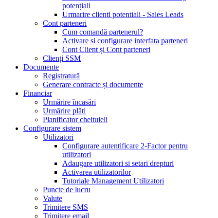
potențiali
Urmarire clienti potentiali - Sales Leads
Cont parteneri
Cum comandă partenerul?
Activare si configurare interfata parteneri
Cont Client și Cont parteneri
Clienți SSM
Documente
Registratură
Generare contracte și documente
Financiar
Urmărire încasări
Urmărire plăți
Planificator cheltuieli
Configurare sistem
Utilizatori
Configurare autentificare 2-Factor pentru
utilizatori
Adaugare utilizatori si setari drepturi
Activarea utilizatorilor
Tutoriale Management Utilizatori
Puncte de lucru
Valute
Trimitere SMS
Trimitere email