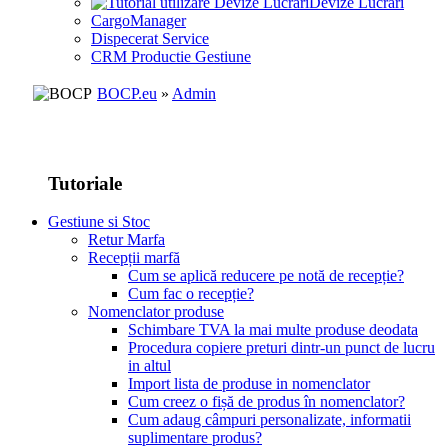
Devize Lucrari
CargoManager
Dispecerat Service
CRM Productie Gestiune
BOCP.eu
»
Admin
Tutoriale
Gestiune si Stoc
Retur Marfa
Recepții marfă
Cum se aplică reducere pe notă de recepție?
Cum fac o recepție?
Nomenclator produse
Schimbare TVA la mai multe produse deodata
Procedura copiere preturi dintr-un punct de lucru
in altul
Import lista de produse in nomenclator
Cum creez o fișă de produs în nomenclator?
Cum adaug câmpuri personalizate, informatii
suplimentare produs?