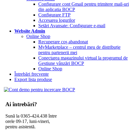
Configurare cont Gmail pentru trimitere mail-uri
din aplicatia BOCP
Configurare FTP
Accesarea logurilor
Setări Avansate: Configurare e-mail
Website Admin
Online Shop
Recuperare coș abandonat
MyMarketplace – centrul meu de distribuție
pentru partenerii mei
Conectarea magazinului virtual la programul de
Gestiune vânzări BOCP
Online Shop
Întrebări frecvente
Export lista produse
Ai întrebări?
Sună la 0365-424.438 între
orele 09-17, luni-vineri,
pentru asistentă.