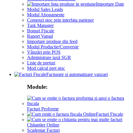
Importare Date
Modul Sales Leads
Modul Abonamente
Comenzi stoc prin interfata partener
Task Manager
Bonuri Fiscale
Raport Vamal
Importare produse din feed
Modul Productie/Conversie
Vânzări prin POS
Administrare taxă SGR
Liste de prețuri
Mod calcul pret stoc
Facturare si automatizare vanzari
Module:
Facturi Proforme
Facturi Fiscale
Chitantier Online
Scadentar Facturi