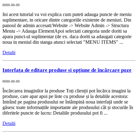
0000-00-00
Ini acest tutorial va voi explica cum puteti adauga puncte de meniu
suplimentare, in oricare dintre categoriile existente de meniuri. Din
panoul de admin accesati:Website -> Website Admin -> Structura
Meniu -> Adauga ElementApoi selectati categoria unde doriti sa
apara punct-ul suplimentar (de ex. daca doriti sa adaugati categorie
noua in meniul din stanga atunci selectati "MENU ITEMS" ...
Detalii
Interfața de editare produse și opțiune de încărcare poze
0000-00-00
Încărcarea imaginilor la produse Toți clienții pot încărca imagini la
produse, care apar apoi pe liste cu produse și la detaliile acestora:
Intrând pe pagina produsului ne întâmpină noua interfață unde se
găsesc toate informațiile importante ale produsului cât și stocurile în
diferitele puncte de lucru: Detaliile produsului pot fi ...
Detalii