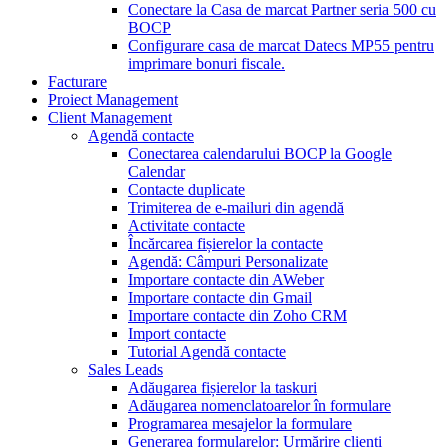
Conectare la Casa de marcat Partner seria 500 cu
BOCP
Configurare casa de marcat Datecs MP55 pentru
imprimare bonuri fiscale.
Facturare
Proiect Management
Client Management
Agendă contacte
Conectarea calendarului BOCP la Google
Calendar
Contacte duplicate
Trimiterea de e-mailuri din agendă
Activitate contacte
Încărcarea fișierelor la contacte
Agendă: Câmpuri Personalizate
Importare contacte din AWeber
Importare contacte din Gmail
Importare contacte din Zoho CRM
Import contacte
Tutorial Agendă contacte
Sales Leads
Adăugarea fișierelor la taskuri
Adăugarea nomenclatoarelor în formulare
Programarea mesajelor la formulare
Generarea formularelor: Urmărire clienți