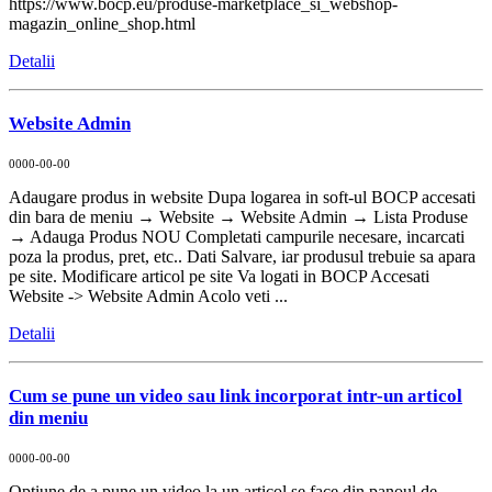
https://www.bocp.eu/produse-marketplace_si_webshop-
magazin_online_shop.html
Detalii
Website Admin
0000-00-00
Adaugare produs in website Dupa logarea in soft-ul BOCP accesati
din bara de meniu → Website → Website Admin → Lista Produse
→ Adauga Produs NOU Completati campurile necesare, incarcati
poza la produs, pret, etc.. Dati Salvare, iar produsul trebuie sa apara
pe site. Modificare articol pe site Va logati in BOCP Accesati
Website -> Website Admin Acolo veti ...
Detalii
Cum se pune un video sau link incorporat intr-un articol
din meniu
0000-00-00
Optiune de a pune un video la un articol se face din panoul de