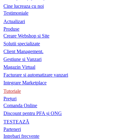
Cine lucreaza cu noi
Testimoniale
Actualizari
Produse
Creare Webshop si Site
Solutii specializate
Client Management.
Gestiune si Vanzari
Magazin Virtual
Facturare si automatizare vanzari
Integrare Marketplace
Tutoriale
Prețuri
Comanda Online
Discount pentru PFA și ONG
TESTEAZĂ
Parteneri
Intrebari frecvente