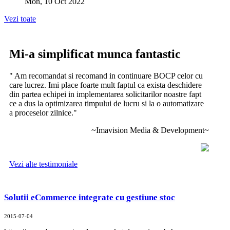
Mon, 10 Oct 2022
Vezi toate
Mi-a simplificat munca fantastic
" Am recomandat si recomand in continuare BOCP celor cu
care lucrez. Imi place foarte mult faptul ca exista deschidere
din partea echipei in implementarea solicitarilor noastre fapt
ce a dus la optimizarea timpului de lucru si la o automatizare
a proceselor zilnice.
"
~Imavision Media & Development~
Vezi alte testimoniale
Solutii eCommerce integrate cu gestiune stoc
2015-07-04