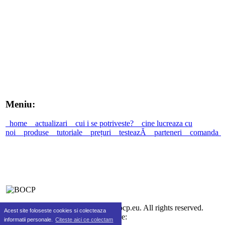
Meniu:
home
actualizari
cui i se potriveste?
cine lucreaza cu
noi
produse
tutoriale
prețuri
testeazĂ
parteneri
comanda
©2010-2026 SC Real Life SRL bocp.eu. All rights reserved.
Acest site foloseste cookies si colecteaza
Gazduire:
informatii personale.
Citeste aici ce colectam