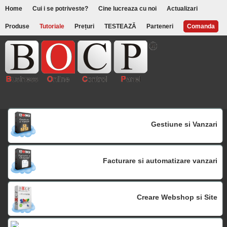
Home
Cui i se potriveste?
Cine lucreaza cu noi
Actualizari
Produse
Tutoriale
Prețuri
TESTEAZĂ
Parteneri
Comanda
Gestiune si Vanzari
Facturare si automatizare vanzari
Creare Webshop si Site