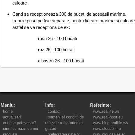
culoare
Cand se receptioneaza 300 de bucati de aceeasii marime,
trebuie puse pe fise separate, pentru fiecare marime si culoare
astfel se va receptiona de ex:
rosu 26 - 100 bucati
roz 26 - 100 bucati
albastru 26 - 100 bucati
Meniu:
Info:
Referinte:
home
contact
www.reallife.ws
actualizari
termeni si conditii de
www.real-host.eu
cui i se potriveste?
utilizare a facturierului
www.blog.reallife.ws
cine lucreaza cu noi
gratuit
www.cloudbill.ro
produse
prelucrarea datelor
www.cloudsales.ro