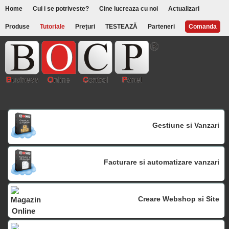
Home
Cui i se potriveste?
Cine lucreaza cu noi
Actualizari
Produse
Tutoriale
Prețuri
TESTEAZĂ
Parteneri
Comanda
Gestiune si Vanzari
Facturare si automatizare vanzari
Creare Webshop si Site