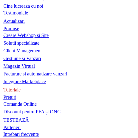
Cine lucreaza cu noi
Testimoniale
Actualizari
Produse
Creare Webshop si Site
Solutii specializate
Client Management.
Gestiune si Vanzari
Magazin Virtual
Facturare si automatizare vanzari
Integrare Marketplace
Tutoriale
Prețuri
Comanda Online
Discount pentru PFA și ONG
TESTEAZĂ
Parteneri
Intrebari frecvente