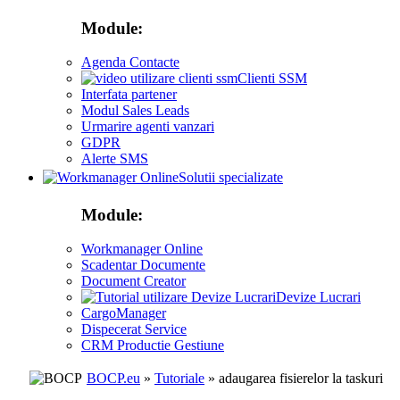
Module:
Agenda Contacte
Clienti SSM
Interfata partener
Modul Sales Leads
Urmarire agenti vanzari
GDPR
Alerte SMS
Solutii specializate
Module:
Workmanager Online
Scadentar Documente
Document Creator
Devize Lucrari
CargoManager
Dispecerat Service
CRM Productie Gestiune
BOCP.eu
»
Tutoriale
» adaugarea fisierelor la taskuri