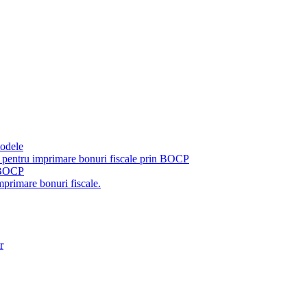
modele
pentru imprimare bonuri fiscale prin BOCP
u BOCP
primare bonuri fiscale.
r