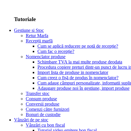
Tutoriale
Gestiune si Stoc
Retur Marfa
Recepții marfă
Cum se aplică reducere pe notă de recepție?
Cum fac o recepție?
Nomenclator produse
Schimbare TVA la mai multe produse deodata
Procedura copiere preturi dintr-un punct de lucru in
Import lista de produse in nomenclator
Cum creez o fișă de produs în nomenclator?
Cum adaug câmpuri personalizate, informatii supl
Adaugare produse noi în gestiune, import produse
Transfer stoc
Consum produse
Conversii produse
Comenzi către furnizori
Bonuri de custodie
Vânzări de pe stoc
Vânzări cu bon fiscal
Tutorial video emitere bon fiscal