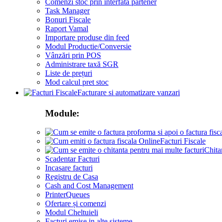
Comenzi stoc prin interfata partener
Task Manager
Bonuri Fiscale
Raport Vamal
Importare produse din feed
Modul Productie/Conversie
Vânzări prin POS
Administrare taxă SGR
Liste de prețuri
Mod calcul pret stoc
Facturare si automatizare vanzari
Module:
Facturi Fiscale
Chita
Scadentar Facturi
Incasare facturi
Registru de Casa
Cash and Cost Management
PrinterQueues
Ofertare și comenzi
Modul Cheltuieli
Facturi emise in alte sisteme