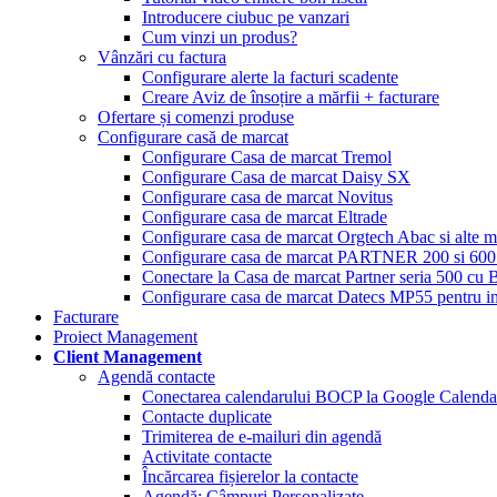
Introducere ciubuc pe vanzari
Cum vinzi un produs?
Vânzări cu factura
Configurare alerte la facturi scadente
Creare Aviz de însoțire a mărfii + facturare
Ofertare și comenzi produse
Configurare casă de marcat
Configurare Casa de marcat Tremol
Configurare Casa de marcat Daisy SX
Configurare casa de marcat Novitus
Configurare casa de marcat Eltrade
Configurare casa de marcat Orgtech Abac si alte 
Configurare casa de marcat PARTNER 200 si 600 
Conectare la Casa de marcat Partner seria 500 c
Configurare casa de marcat Datecs MP55 pentru im
Facturare
Proiect Management
Client Management
Agendă contacte
Conectarea calendarului BOCP la Google Calenda
Contacte duplicate
Trimiterea de e-mailuri din agendă
Activitate contacte
Încărcarea fișierelor la contacte
Agendă: Câmpuri Personalizate