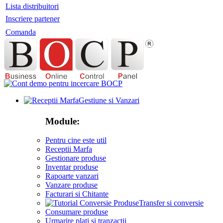
Lista distribuitori
Inscriere partener
Comanda
Gestiune si Vanzari
Module:
Pentru cine este util
Receptii Marfa
Gestionare produse
Inventar produse
Rapoarte vanzari
Vanzare produse
Facturari si Chitante
Transfer si conversie
Consumare produse
Urmarire plati si tranzactii