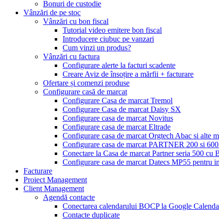
Bonuri de custodie
Vânzări de pe stoc
Vânzări cu bon fiscal
Tutorial video emitere bon fiscal
Introducere ciubuc pe vanzari
Cum vinzi un produs?
Vânzări cu factura
Configurare alerte la facturi scadente
Creare Aviz de însoțire a mărfii + facturare
Ofertare și comenzi produse
Configurare casă de marcat
Configurare Casa de marcat Tremol
Configurare Casa de marcat Daisy SX
Configurare casa de marcat Novitus
Configurare casa de marcat Eltrade
Configurare casa de marcat Orgtech Abac si alte 
Configurare casa de marcat PARTNER 200 si 600 
Conectare la Casa de marcat Partner seria 500 c
Configurare casa de marcat Datecs MP55 pentru im
Facturare
Proiect Management
Client Management
Agendă contacte
Conectarea calendarului BOCP la Google Calenda
Contacte duplicate