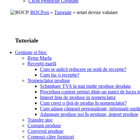
CRM Productie Gestiune
BOCP.eu
»
Tutoriale
» setari devize valutare
Tutoriale
Gestiune si Stoc
Retur Marfa
Recepții marfă
Cum se aplică reducere pe notă de recepție?
Cum fac o recepție?
Nomenclator produse
Schimbare TVA la mai multe produse deodata
Procedura copiere preturi dintr-un punct de lucru in
Import lista de produse in nomenclator
Cum creez o fișă de produs în nomenclator?
Cum adaug câmpuri personalizate, informatii supl
Adaugare produse noi în gestiune, import produse
Transfer stoc
Consum produse
Conversii produse
Comenzi către furnizori