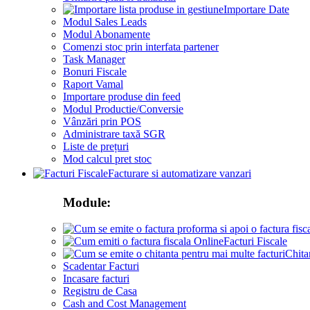
Importare Date
Modul Sales Leads
Modul Abonamente
Comenzi stoc prin interfata partener
Task Manager
Bonuri Fiscale
Raport Vamal
Importare produse din feed
Modul Productie/Conversie
Vânzări prin POS
Administrare taxă SGR
Liste de prețuri
Mod calcul pret stoc
Facturare si automatizare vanzari
Module:
Facturi Fiscale
Chita
Scadentar Facturi
Incasare facturi
Registru de Casa
Cash and Cost Management