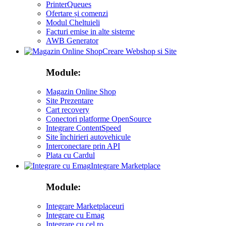
PrinterQueues
Ofertare și comenzi
Modul Cheltuieli
Facturi emise in alte sisteme
AWB Generator
Creare Webshop si Site
Module:
Magazin Online Shop
Site Prezentare
Cart recovery
Conectori platforme OpenSource
Integrare ContentSpeed
Site închirieri autovehicule
Interconectare prin API
Plata cu Cardul
Integrare Marketplace
Module:
Integrare Marketplaceuri
Integrare cu Emag
Integrare cu cel ro