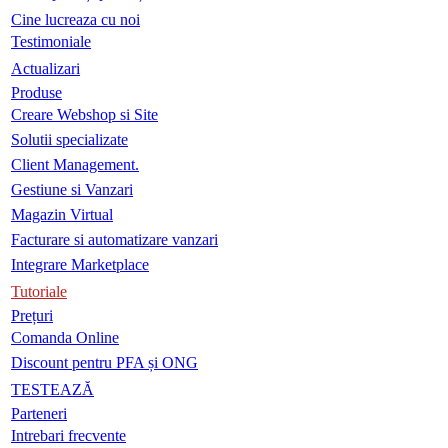
Cine lucreaza cu noi
Testimoniale
Actualizari
Produse
Creare Webshop si Site
Solutii specializate
Client Management.
Gestiune si Vanzari
Magazin Virtual
Facturare si automatizare vanzari
Integrare Marketplace
Tutoriale
Prețuri
Comanda Online
Discount pentru PFA și ONG
TESTEAZĂ
Parteneri
Intrebari frecvente