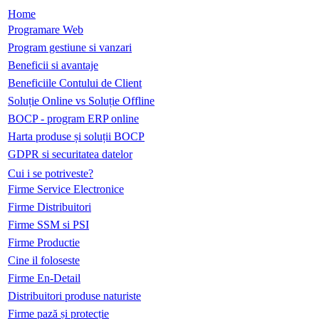
Home
Programare Web
Program gestiune si vanzari
Beneficii si avantaje
Beneficiile Contului de Client
Soluție Online vs Soluție Offline
BOCP - program ERP online
Harta produse și soluții BOCP
GDPR si securitatea datelor
Cui i se potriveste?
Firme Service Electronice
Firme Distribuitori
Firme SSM si PSI
Firme Productie
Cine il foloseste
Firme En-Detail
Distribuitori produse naturiste
Firme pază și protecție