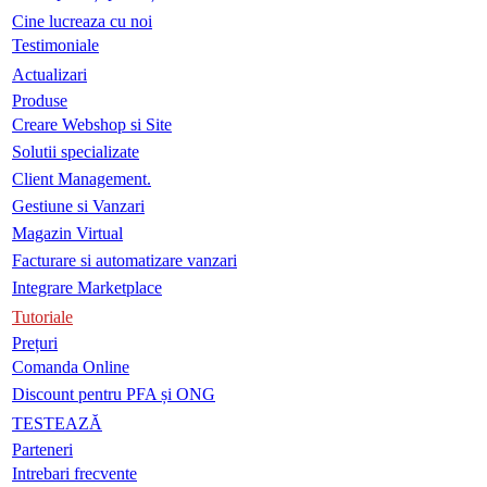
Cine lucreaza cu noi
Testimoniale
Actualizari
Produse
Creare Webshop si Site
Solutii specializate
Client Management.
Gestiune si Vanzari
Magazin Virtual
Facturare si automatizare vanzari
Integrare Marketplace
Tutoriale
Prețuri
Comanda Online
Discount pentru PFA și ONG
TESTEAZĂ
Parteneri
Intrebari frecvente