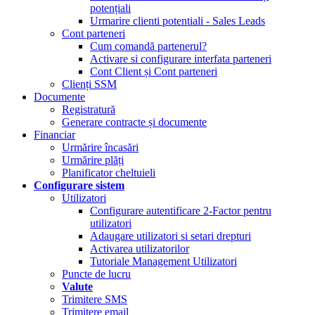
potențiali
Urmarire clienti potentiali - Sales Leads
Cont parteneri
Cum comandă partenerul?
Activare si configurare interfata parteneri
Cont Client și Cont parteneri
Clienți SSM
Documente
Registratură
Generare contracte și documente
Financiar
Urmărire încasări
Urmărire plăți
Planificator cheltuieli
Configurare sistem
Utilizatori
Configurare autentificare 2-Factor pentru
utilizatori
Adaugare utilizatori si setari drepturi
Activarea utilizatorilor
Tutoriale Management Utilizatori
Puncte de lucru
Valute
Trimitere SMS
Trimitere email