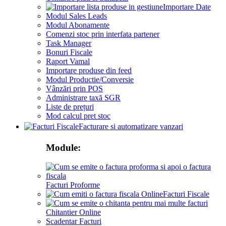
Importare Date
Modul Sales Leads
Modul Abonamente
Comenzi stoc prin interfata partener
Task Manager
Bonuri Fiscale
Raport Vamal
Importare produse din feed
Modul Productie/Conversie
Vânzări prin POS
Administrare taxă SGR
Liste de prețuri
Mod calcul pret stoc
Facturare si automatizare vanzari
Module:
Facturi Proforme
Facturi Fiscale
Chitantier Online
Scadentar Facturi