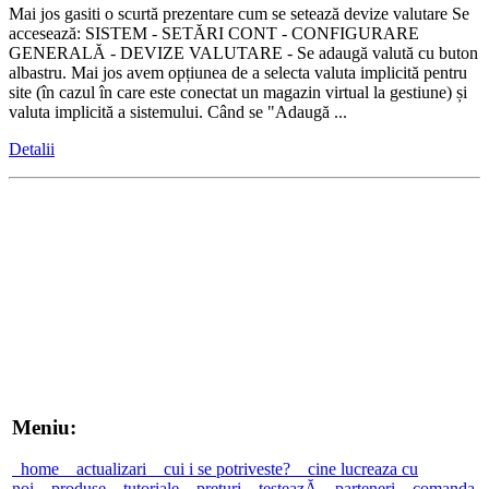
Mai jos gasiti o scurtă prezentare cum se setează devize valutare Se
accesează: SISTEM - SETĂRI CONT - CONFIGURARE
GENERALĂ - DEVIZE VALUTARE - Se adaugă valută cu buton
albastru. Mai jos avem opțiunea de a selecta valuta implicită pentru
site (în cazul în care este conectat un magazin virtual la gestiune) și
valuta implicită a sistemului. Când se "Adaugă ...
Detalii
Meniu:
home
actualizari
cui i se potriveste?
cine lucreaza cu
noi
produse
tutoriale
prețuri
testeazĂ
parteneri
comanda