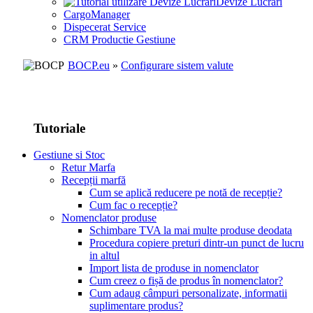
Devize Lucrari
CargoManager
Dispecerat Service
CRM Productie Gestiune
BOCP.eu
»
Configurare sistem valute
Tutoriale
Gestiune si Stoc
Retur Marfa
Recepții marfă
Cum se aplică reducere pe notă de recepție?
Cum fac o recepție?
Nomenclator produse
Schimbare TVA la mai multe produse deodata
Procedura copiere preturi dintr-un punct de lucru
in altul
Import lista de produse in nomenclator
Cum creez o fișă de produs în nomenclator?
Cum adaug câmpuri personalizate, informatii
suplimentare produs?