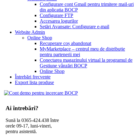
Configurare cont Gmail pentru trimitere mail-uri
din aplicatia BOCP
Configurare FTP
Accesarea logurilor
Setări Avansate: Configurare e-mail
Website Admin
Online Shop
Recuperare coș abandonat
MyMarketplace – centrul meu de distribuție
pentru partenerii mei
Conectarea magazinului virtual la programul de
Gestiune vânzări BOCP
Online Shop
Întrebări frecvente
Export lista produse
Ai întrebări?
Sună la 0365-424.438 între
orele 09-17, luni-vineri,
pentru asistentă.