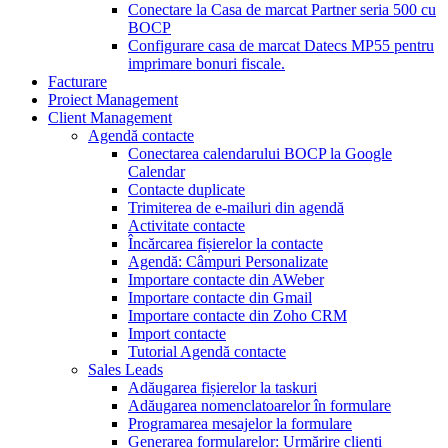
Conectare la Casa de marcat Partner seria 500 cu
BOCP
Configurare casa de marcat Datecs MP55 pentru
imprimare bonuri fiscale.
Facturare
Proiect Management
Client Management
Agendă contacte
Conectarea calendarului BOCP la Google
Calendar
Contacte duplicate
Trimiterea de e-mailuri din agendă
Activitate contacte
Încărcarea fișierelor la contacte
Agendă: Câmpuri Personalizate
Importare contacte din AWeber
Importare contacte din Gmail
Importare contacte din Zoho CRM
Import contacte
Tutorial Agendă contacte
Sales Leads
Adăugarea fișierelor la taskuri
Adăugarea nomenclatoarelor în formulare
Programarea mesajelor la formulare
Generarea formularelor: Urmărire clienți